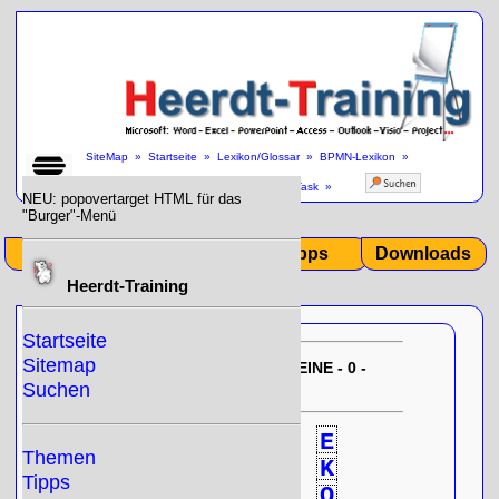
SiteMap
»
Startseite
»
Lexikon/Glossar
»
BPMN-Lexikon
»
Kompensation Aufgabe / Compensation Task
»
NEU: popovertarget HTML für das
"Burger"-Menü
Start
Themen
Tipps
Downloads
Heerdt-Training
Startseite
Sitemap
EU-DSGVO:
11/02/2025 09:04:36
KEINE - 0 -
Null!
gespeicherten Cookies
Suchen
0
A
B
C
D
E
Themen
F
G
H
I
J
K
Tipps
L
M
N
O
P
Q