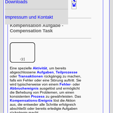
Downloads
R
S
T
U
V
W
X
Y
Z
Impressum und Kontakt
Kompensation Aufgabe -
Compensation Task
Eine spezielle
Aktivität
, um bereits
abgeschlossene
Aufgaben
,
Teilprozesse
oder
Transaktionen
rückgängig zu machen,
falls ein Fehler oder eine Störung auftritt. Sie
wird typischerweise von einem
Fehler
- oder
Abbruchereignis
ausgelöst und ermöglicht
die Behebung von Problemen, um einen
konsistenten
Prozess
zu gewährleisten. Das
Kompensations-Ereignis
löst die Aktion
aus, die entweder alle Schritte erfolgreich
abschließt oder bereits erledigte Aufgaben
rückgängig macht.