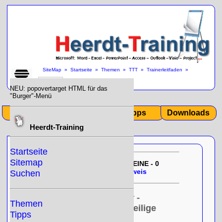
SiteMap
»
Startseite
»
Themen
»
TTT
»
Trainerleitfaden
»
NEU: popovertarget HTML für das
"Burger"-Menü
Start
Themen
Tipps
Downloads
Heerdt-Training
Startseite
Sitemap
EU-DSGVO:
01/15/2026 14:33:59
KEINE - 0
- Null!
gespeicherten Cookies -
Hinweis
Suchen
Info TTT - Train The Trainer -
Themen
Anderen Personen das jeweilige
Tipps
Thema vermitteln!