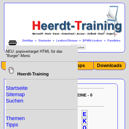
SiteMap
»
Startseite
»
Lexikon/Glossar
»
BPMN-Lexikon
»
Paralleles
Gateway / Parallel Gateway
»
NEU: popovertarget HTML für das
"Burger"-Menü
Start
Themen
Tipps
Downloads
Heerdt-Training
Startseite
Sitemap
EU-DSGVO:
10/31/2025 12:35:39
KEINE - 0
- Null!
gespeicherten Cookies
Suchen
0
A
B
C
D
E
Themen
F
G
H
I
J
K
Tipps
L
M
N
O
P
Q