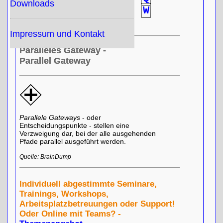
Downloads
R
S
T
U
V
W
X
Y
Z
Impressum und Kontakt
Paralleles Gateway -
Parallel Gateway
Parallele Gateways
- oder
Entscheidungspunkte - stellen eine
Verzweigung dar, bei der alle ausgehenden
Pfade parallel ausgeführt werden.
Quelle: BrainDump
Individuell abgestimmte Seminare,
Trainings, Workshops,
Arbeitsplatzbetreuungen oder Support!
Oder Online mit Teams? -