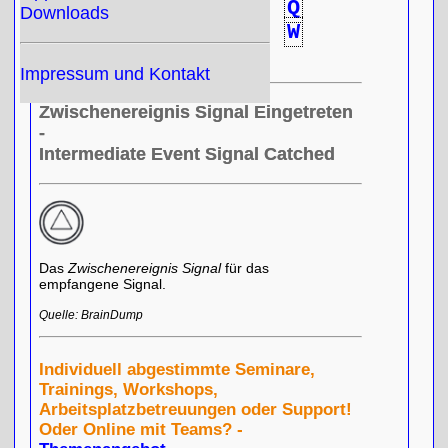
L
M
N
O
P
Q
Downloads
R
S
T
U
V
W
X
Y
Z
Impressum und Kontakt
Zwischenereignis Signal Eingetreten
-
Intermediate Event Signal Catched
Das
Zwischenereignis Signal
für das
empfangene Signal.
Quelle: BrainDump
Individuell abgestimmte Seminare,
Trainings, Workshops,
Arbeitsplatzbetreuungen oder Support!
Oder Online mit Teams? -