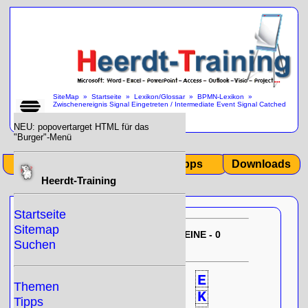
SiteMap
»
Startseite
»
Lexikon/Glossar
»
BPMN-Lexikon
»
Zwischenereignis Signal Eingetreten / Intermediate Event Signal Catched
»
NEU: popovertarget HTML für das
"Burger"-Menü
Start
Themen
Tipps
Downloads
Heerdt-Training
Startseite
Sitemap
EU-DSGVO:
10/31/2025 12:35:35
KEINE - 0
Suchen
- Null!
gespeicherten Cookies
0
A
B
C
D
E
Themen
F
G
H
I
J
K
Tipps