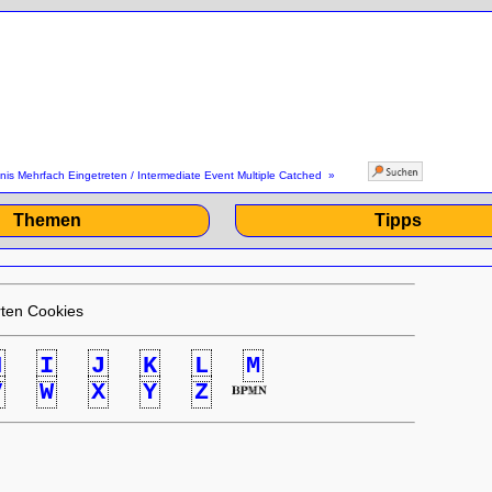
nis Mehrfach Eingetreten / Intermediate Event Multiple Catched
»
Themen
Tipps
ten Cookies
H
I
J
K
L
M
V
W
X
Y
Z