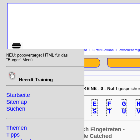
SiteMap
»
Startseite
»
Lexikon/Glossar
»
BPMN-Lexikon
»
Zwischenereig
NEU: popovertarget HTML für das
"Burger"-Menü
Start
Heerdt-Training
EU-DSGVO:
10/31/2025 12:35:27
KEINE - 0 - Null!
gespeicher
Startseite
Sitemap
0
A
B
C
D
E
F
G
Suchen
N
O
P
Q
R
S
T
U
Themen
Zwischenereignis Mehrfach Eingetreten -
Tipps
Intermediate Event Multiple Catched