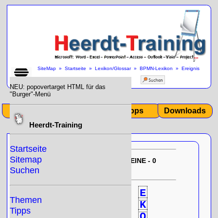
SiteMap
»
Startseite
»
Lexikon/Glossar
»
BPMN-Lexikon
»
Ereignis
Kategorie Link / Event Category Link
»
NEU: popovertarget HTML für das
"Burger"-Menü
Start
Themen
Tipps
Downloads
Heerdt-Training
Startseite
Sitemap
EU-DSGVO:
10/31/2025 12:35:25
KEINE - 0
- Null!
gespeicherten Cookies
Suchen
0
A
B
C
D
E
Themen
F
G
H
I
J
K
Tipps
L
M
N
O
P
Q