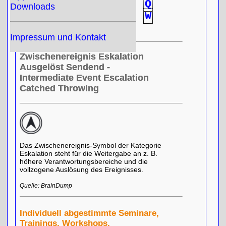
L
M
N
O
P
Q
Downloads
R
S
T
U
V
W
X
Y
Z
Impressum und Kontakt
Zwischenereignis Eskalation
Ausgelöst Sendend -
Intermediate Event Escalation
Catched Throwing
Das Zwischenereignis-Symbol der Kategorie
Eskalation steht für die Weitergabe an z. B.
höhere Verantwortungsbereiche und die
vollzogene Auslösung des Ereignisses.
Quelle: BrainDump
Individuell abgestimmte Seminare,
Trainings, Workshops,