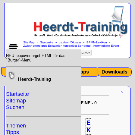
SiteMap
»
Startseite
»
Lexikon/Glossar
»
BPMN-Lexikon
»
Zwischenereignis Eskalation Ausgelöst Sendend, Intermediate Event
Escalation Catched Throwing
»
NEU: popovertarget HTML für das
"Burger"-Menü
Start
Themen
Tipps
Downloads
Heerdt-Training
Startseite
Sitemap
EU-DSGVO:
10/31/2025 12:35:21
KEINE - 0
Suchen
- Null!
gespeicherten Cookies
0
A
B
C
D
E
Themen
F
G
H
I
J
K
Tipps