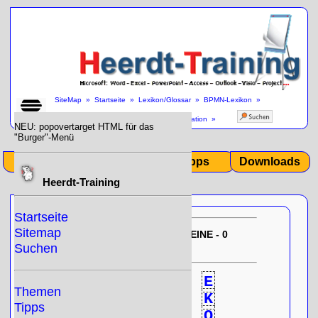
SiteMap
»
Startseite
»
Lexikon/Glossar
»
BPMN-Lexikon
»
Endereignis Eskalation / End Event Escalation
»
NEU: popovertarget HTML für das
"Burger"-Menü
Start
Themen
Tipps
Downloads
Heerdt-Training
Startseite
Sitemap
EU-DSGVO:
10/31/2025 12:35:20
KEINE - 0
- Null!
gespeicherten Cookies
Suchen
0
A
B
C
D
E
Themen
F
G
H
I
J
K
Tipps
L
M
N
O
P
Q