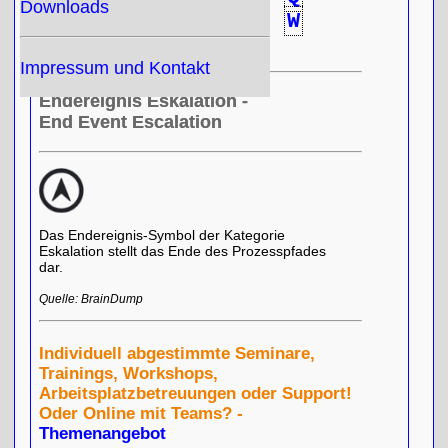
Downloads
R
S
T
U
V
W
X
Y
Z
Impressum und Kontakt
Endereignis Eskalation -
End Event Escalation
Das Endereignis-Symbol der Kategorie
Eskalation stellt das Ende des Prozesspfades
dar.
Quelle: BrainDump
Individuell abgestimmte Seminare,
Trainings, Workshops,
Arbeitsplatzbetreuungen oder Support!
Oder Online mit Teams? -
Themenangebot