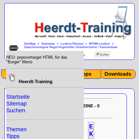
SiteMap
»
Startseite
»
Lexikon/Glossar
»
BPMN-Lexikon
»
Zwischenereignis Regel Angeheftet Unterbrechend / Intermediate
Boundary Event Conditional Interrupting
»
NEU: popovertarget HTML für das
"Burger"-Menü
Start
Themen
Tipps
Downloads
Heerdt-Training
Startseite
Sitemap
EU-DSGVO:
10/31/2025 12:35:19
KEINE - 0
Suchen
- Null!
gespeicherten Cookies
0
A
B
C
D
E
Themen
F
G
H
I
J
K
Tipps