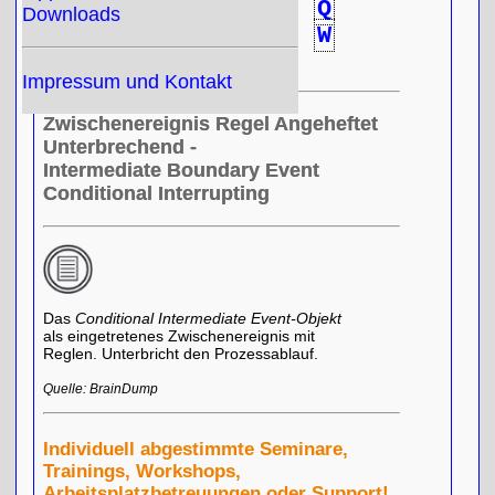
L
M
N
O
P
Q
Downloads
R
S
T
U
V
W
X
Y
Z
Impressum und Kontakt
Zwischenereignis Regel Angeheftet
Unterbrechend -
Intermediate Boundary Event
Conditional Interrupting
Das
Conditional Intermediate Event-Objekt
als eingetretenes Zwischenereignis mit
Reglen. Unterbricht den Prozessablauf.
Quelle: BrainDump
Individuell abgestimmte Seminare,
Trainings, Workshops,
Arbeitsplatzbetreuungen oder Support!