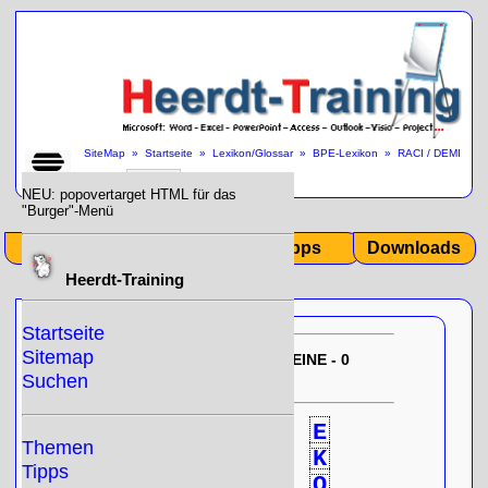
SiteMap
»
Startseite
»
Lexikon/Glossar
»
BPE-Lexikon
»
RACI / DEMI
»
NEU: popovertarget HTML für das
"Burger"-Menü
Start
Themen
Tipps
Downloads
Heerdt-Training
Startseite
Sitemap
EU-DSGVO:
10/31/2025 12:35:09
KEINE - 0
- Null!
gespeicherten Cookies
Suchen
0
A
B
C
D
E
Themen
F
G
H
I
J
K
Tipps
L
M
N
O
P
Q