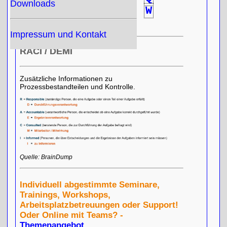
Downloads
R
S
T
U
V
W
X
Y
Z
Impressum und Kontakt
RACI / DEMI
Zusätzliche Informationen zu
Prozessbestandteilen und Kontrolle.
Quelle: BrainDump
Individuell abgestimmte Seminare,
Trainings, Workshops,
Arbeitsplatzbetreuungen oder Support!
Oder Online mit Teams? -
Themenangebot