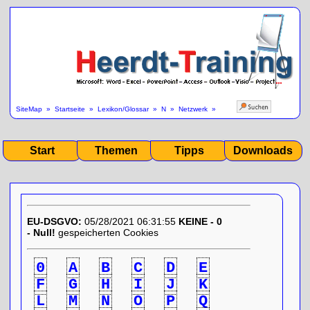
SiteMap
»
Startseite
»
Lexikon/Glossar
»
N
»
Netzwerk
»
Start
Themen
Tipps
Downloads
EU-DSGVO:
05/28/2021 06:31:55
KEINE - 0
- Null!
gespeicherten Cookies
0
A
B
C
D
E
F
G
H
I
J
K
L
M
N
O
P
Q