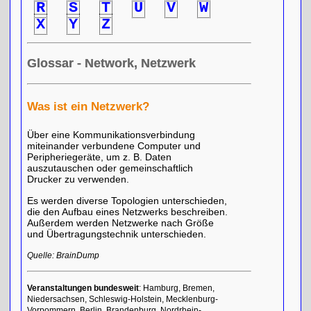
R
S
T
U
V
W
X
Y
Z
Glossar - Network, Netzwerk
Was ist ein Netzwerk?
Über eine Kommunikationsverbindung
miteinander verbundene Computer und
Peripheriegeräte, um z. B. Daten
auszutauschen oder gemeinschaftlich
Drucker zu verwenden.
Es werden diverse Topologien unterschieden,
die den Aufbau eines Netzwerks beschreiben.
Außerdem werden Netzwerke nach Größe
und Übertragungstechnik unterschieden.
Quelle: BrainDump
Veranstaltungen bundesweit
: Hamburg, Bremen,
Niedersachsen, Schleswig-Holstein, Mecklenburg-
Vorpommern, Berlin, Brandenburg, Nordrhein-