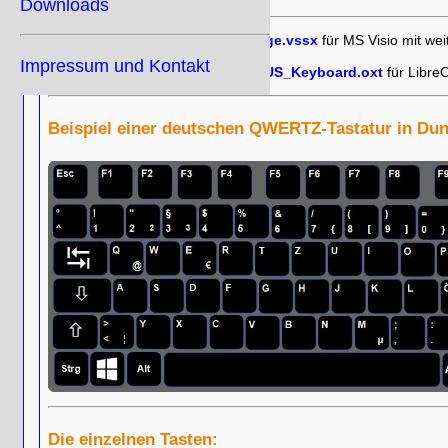
Downloads
Download:
tastatur_tasten_vorlage.vssx
für MS Visio mit we
Impressum und Kontakt
Download:
Tasten.oxt
und / oder
US_Keyboard.oxt
für Libre
Beispiel einer deutschen QWERTZ-Tastatur in Dun
Die einzelnen Tasten: