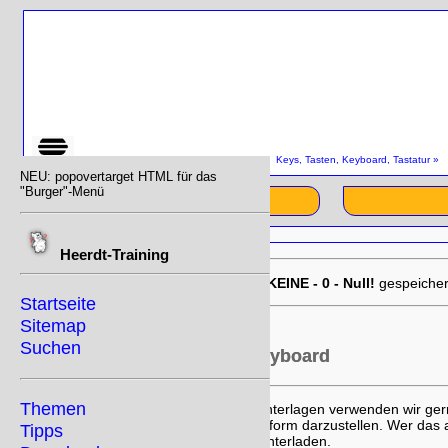
SiteMap
»
Startseite
»
Downloads
»
Keys, Tasten, Keyboard, Tastatur
NEU: popovertarget HTML für das
"Burger"-Menü
Start
Heerdt-Training
EU-DSGVO:
01/15/2026 18:44:59
KEINE - 0 - Null!
gespeicher
Startseite
Sitemap
Wo finde ich die Tasten?
Suchen
Tasten, Keys, Tastatur, Keyboard
Themen
Für die Erstellung von Schulungsunterlagen verwenden wir gerne
Tastenkombinationen in reiner Textform darzustellen. Wer das
Tipps
verwenden oder die Vorlagen herunterladen.