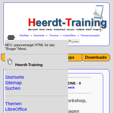
SiteMap
»
Startseite
»
Themen
»
LibreOffice
»
Themenauswahl
LibreOffice Impress Grundlagen
»
NEU: popovertarget HTML für das
"Burger"-Menü
Start
Themen
Tipps
Downloads
Heerdt-Training
Startseite
Sitemap
EU-DSGVO:
01/03/2026 17:42:26
KEINE - 0
- Null!
gespeicherten Cookies -
Hinweis
Suchen
Kurs, Training, Seminar, Workshop,
Themen
Schulung
LibreOffice
LibreOffice Impress Grundlagen