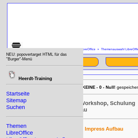
SiteMap
»
Startseite
»
Themen
»
LibreOffice
»
Themenauswahl LibreOffi
NEU: popovertarget HTML für das
"Burger"-Menü
Start
Heerdt-Training
EU-DSGVO:
01/03/2026 17:42:26
KEINE - 0 - Null!
gespeicher
Startseite
Sitemap
Kurs, Training, Seminar, Workshop, Schulung
Suchen
LibreOffice Impress Aufbau
Themen
Themenauswahl LibreOffice Impress Aufbau
LibreOffice