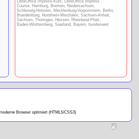
LibreOffice Impress-Kurs, LibreOffice Impress
Course, Hamburg, Bremen, Niedersachsen,
Schleswig-Holstein, Mecklenburg-Vorpommern, Berlin,
Brandenburg, Nordrhein-Westfalen, Sachsen-Anhalt,
Sachsen, Thüringen, Hessen, Rheinland-Pfalz,
Baden-Württemberg, Saarland, Bayern, bundesweit
ür moderne Browser optimiert (HTML5/CSS3)