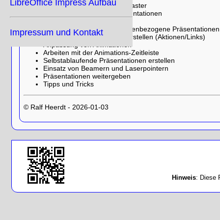
LibreOffice Impress Aufbau
Erstellen eigener Vorlagenmaster
Arbeiten mit mehreren Präsentationen
Einbinden externer Objekte
Benutzerdefinierte/Zielgruppenbezogene Präsentationen 
Impressum und Kontakt
Interaktive Präsentationen erstellen (Aktionen/Links)
Anpassung von Animationen
Arbeiten mit der Animations-Zeitleiste
Selbstablaufende Präsentationen erstellen
Einsatz von Beamern und Laserpointern
Präsentationen weitergeben
Tipps und Tricks
© Ralf Heerdt - 2026-01-03
Hinweis
: Diese 