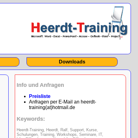
Downloads
Info und Anfragen
Preisliste
Anfragen per E-Mail an heerdt-
training(at)hotmail.de
Keywords:
Heerdt-Training, Heerdt, Ralf, Support, Kurse,
Schulungen, Training, Workshops, Seminare, IT,